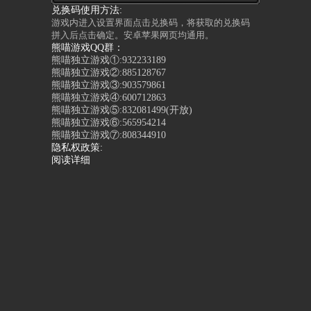
兑换码使用方法:
游戏内进入设置界面点击兑换码，将获取的兑换码
拼入后点击确定。安卓苹果网页均通用。
熊喵游戏QQ群：
熊喵独立游戏①:932233189
熊喵独立游戏②:885128767
熊喵独立游戏③:903579861
熊喵独立游戏④:600712863
熊喵独立游戏⑤:832081499(开放)
熊喵独立游戏⑥:565954214
熊喵独立游戏⑦:808344910
隐私权政策:
阅读详细