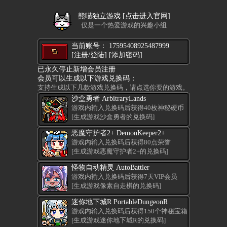
熊喵独立游戏 [点击进入官网]
仅是一个热爱游戏的兴趣小组
当前账号： 17595408925487999
[注册/登陆]
[添加密码]
已永久停止新增会员注册
会员可以生成以下游戏兑换码：
支持生成以下几款游戏兑换码，请点选你要的游戏。
沙盒勇者 ArbitraryLands
游戏内输入兑换码后获得40枚神秘硬币
[生成游戏沙盒勇者的兑换码]
恶魔守护者2+ DemonKeeper2+
游戏内输入兑换码后获得80点荣誉
[生成游戏恶魔守护者2+的兑换码]
怪物自动精灵 AutoBattler
游戏内输入兑换码后获得7天VIP会员
[生成游戏像素自走棋的兑换码]
迷你地下城R PortableDungeonR
游戏内输入兑换码后获得150个神秘宝箱
[生成游戏迷你地下城R的兑换码]