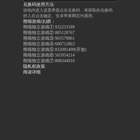
兑换码使用方法:
游戏内进入设置界面点击兑换码，将获取的兑换码
拼入后点击确定。安卓苹果网页均通用。
熊喵游戏QQ群：
熊喵独立游戏①:932233189
熊喵独立游戏②:885128767
熊喵独立游戏③:903579861
熊喵独立游戏④:600712863
熊喵独立游戏⑤:832081499(开放)
熊喵独立游戏⑥:565954214
熊喵独立游戏⑦:808344910
隐私权政策:
阅读详细